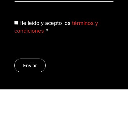
He leído y acepto los
términos y
condiciones
*
Enviar
© Copyright 2014 - 2026 | SURáTICA
SOFTWARE S.L.