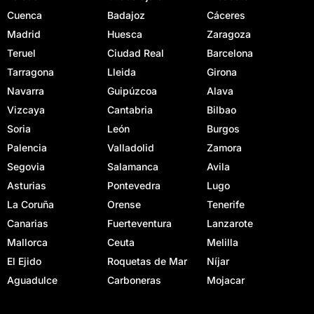
Cuenca
Badajoz
Cáceres
Madrid
Huesca
Zaragoza
Teruel
Ciudad Real
Barcelona
Tarragona
Lleida
Girona
Navarra
Guipúzcoa
Alava
Vizcaya
Cantabria
Bilbao
Soria
León
Burgos
Palencia
Valladolid
Zamora
Segovia
Salamanca
Avila
Asturias
Pontevedra
Lugo
La Coruña
Orense
Tenerife
Canarias
Fuerteventura
Lanzarote
Mallorca
Ceuta
Melilla
El Ejido
Roquetas de Mar
Níjar
Aguadulce
Carboneras
Mojacar