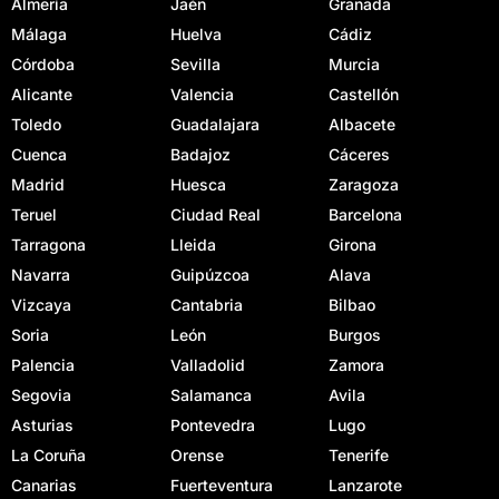
Almería
Jaén
Granada
Málaga
Huelva
Cádiz
Córdoba
Sevilla
Murcia
Alicante
Valencia
Castellón
Toledo
Guadalajara
Albacete
Cuenca
Badajoz
Cáceres
Madrid
Huesca
Zaragoza
Teruel
Ciudad Real
Barcelona
Tarragona
Lleida
Girona
Navarra
Guipúzcoa
Alava
Vizcaya
Cantabria
Bilbao
Soria
León
Burgos
Palencia
Valladolid
Zamora
Segovia
Salamanca
Avila
Asturias
Pontevedra
Lugo
La Coruña
Orense
Tenerife
Canarias
Fuerteventura
Lanzarote