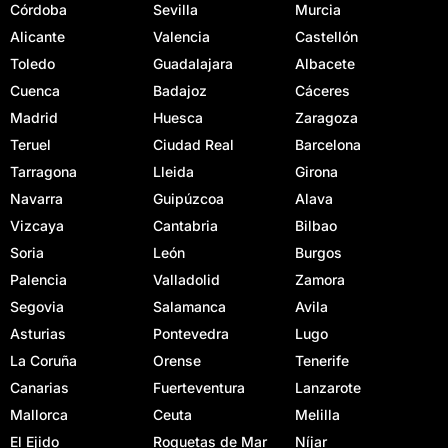
Córdoba
Sevilla
Murcia
Alicante
Valencia
Castellón
Toledo
Guadalajara
Albacete
Cuenca
Badajoz
Cáceres
Madrid
Huesca
Zaragoza
Teruel
Ciudad Real
Barcelona
Tarragona
Lleida
Girona
Navarra
Guipúzcoa
Alava
Vizcaya
Cantabria
Bilbao
Soria
León
Burgos
Palencia
Valladolid
Zamora
Segovia
Salamanca
Avila
Asturias
Pontevedra
Lugo
La Coruña
Orense
Tenerife
Canarias
Fuerteventura
Lanzarote
Mallorca
Ceuta
Melilla
El Ejido
Roquetas de Mar
Níjar