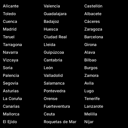
Alicante
Valencia
Castellón
Toledo
Guadalajara
Albacete
Cuenca
Badajoz
Cáceres
Madrid
Huesca
Zaragoza
Teruel
Ciudad Real
Barcelona
Tarragona
Lleida
Girona
Navarra
Guipúzcoa
Alava
Vizcaya
Cantabria
Bilbao
Soria
León
Burgos
Palencia
Valladolid
Zamora
Segovia
Salamanca
Avila
Asturias
Pontevedra
Lugo
La Coruña
Orense
Tenerife
Canarias
Fuerteventura
Lanzarote
Mallorca
Ceuta
Melilla
El Ejido
Roquetas de Mar
Níjar