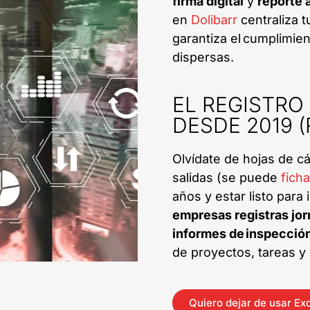
firma digital
y
reporte 
en
Dolibarr
centraliza t
garantiza el cumplimie
dispersas.
EL REGISTRO
DESDE 2019 (
Olvídate de hojas de cá
salidas (se puede
fich
años y estar listo para
empresas registras jor
informes de inspección
de proyectos, tareas y
Quiero dejar de usar Ex