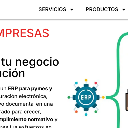
SERVICIOS
PRODUCTOS
EMPRESAS
 tu negocio
ución
 un
ERP para pymes y
ración electrónica,
ivo documental en una
arado para crecer,
mplimiento normativo
y
res tus esfuerzos en