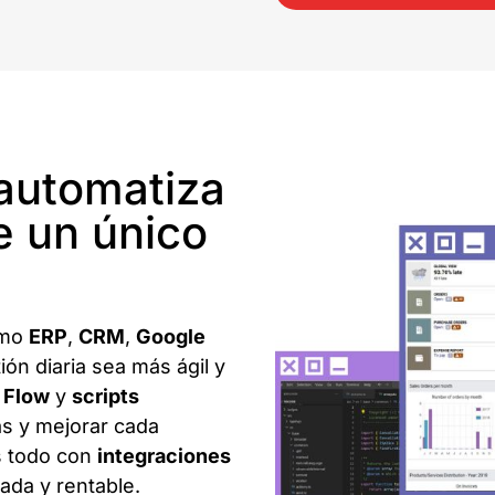
 automatiza
e un único
omo
ERP
,
CRM
,
Google
ión diaria sea más ágil y
 Flow
y
scripts
as y mejorar cada
s todo con
integraciones
ada y rentable.