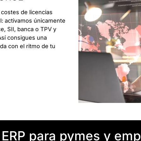
 costes de licencias
al: activamos únicamente
, SII, banca o TPV y
Así consigues una
da con el ritmo de tu
 ERP para pymes y emp