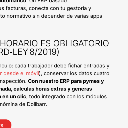
automático
. Un ERP basado
us facturas, conecta con tu gestoría y
nto normativo sin depender de varias apps
 HORARIO ES OBLIGATORIO
RD‑LEY 8/2019)
lculo: cada trabajador debe fichar entradas y
ar desde el móvil
), conservar los datos cuatro
 inspección.
Con nuestro ERP para pymes y
nada, calculas horas extras y generas
 en un clic
, todo integrado con los módulos
 nómina de Dolibarr.
cel