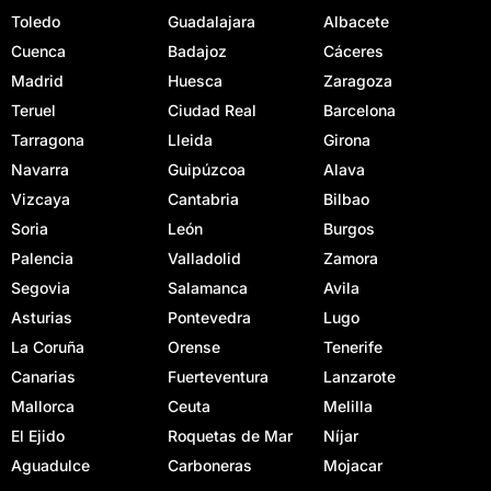
Toledo
Guadalajara
Albacete
Cuenca
Badajoz
Cáceres
Madrid
Huesca
Zaragoza
Teruel
Ciudad Real
Barcelona
Tarragona
Lleida
Girona
Navarra
Guipúzcoa
Alava
Vizcaya
Cantabria
Bilbao
Soria
León
Burgos
Palencia
Valladolid
Zamora
Segovia
Salamanca
Avila
Asturias
Pontevedra
Lugo
La Coruña
Orense
Tenerife
Canarias
Fuerteventura
Lanzarote
Mallorca
Ceuta
Melilla
El Ejido
Roquetas de Mar
Níjar
Aguadulce
Carboneras
Mojacar