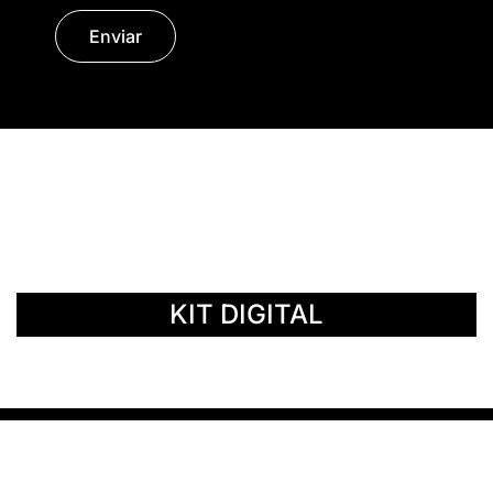
Enviar
© Copyright 2014 - 2026 | SURáTICA
SOFTWARE S.L.
KIT DIGITAL
Política de privacidad
Aviso Legal