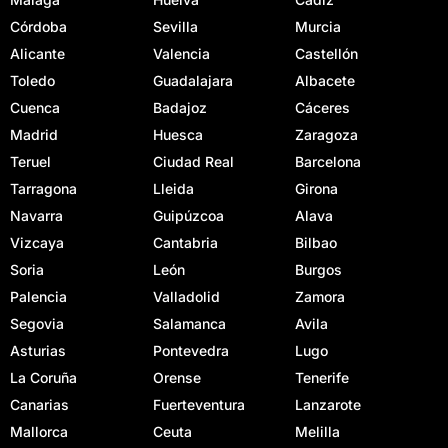
Córdoba
Sevilla
Murcia
Alicante
Valencia
Castellón
Toledo
Guadalajara
Albacete
Cuenca
Badajoz
Cáceres
Madrid
Huesca
Zaragoza
Teruel
Ciudad Real
Barcelona
Tarragona
Lleida
Girona
Navarra
Guipúzcoa
Alava
Vizcaya
Cantabria
Bilbao
Soria
León
Burgos
Palencia
Valladolid
Zamora
Segovia
Salamanca
Avila
Asturias
Pontevedra
Lugo
La Coruña
Orense
Tenerife
Canarias
Fuerteventura
Lanzarote
Mallorca
Ceuta
Melilla