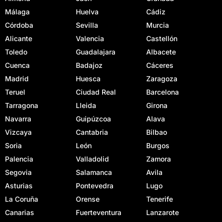
Málaga
Huelva
Cádiz
Córdoba
Sevilla
Murcia
Alicante
Valencia
Castellón
Toledo
Guadalajara
Albacete
Cuenca
Badajoz
Cáceres
Madrid
Huesca
Zaragoza
Teruel
Ciudad Real
Barcelona
Tarragona
Lleida
Girona
Navarra
Guipúzcoa
Alava
Vizcaya
Cantabria
Bilbao
Soria
León
Burgos
Palencia
Valladolid
Zamora
Segovia
Salamanca
Avila
Asturias
Pontevedra
Lugo
La Coruña
Orense
Tenerife
Canarias
Fuerteventura
Lanzarote