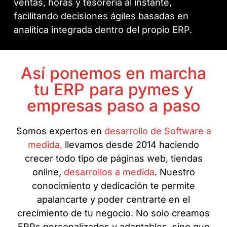
ventas, horas y tesorería al instante,
facilitando decisiones ágiles basadas en
analítica integrada dentro del propio ERP.
Así ponemos en marcha
tu ERP para pymes y
empresas paso a paso
Somos expertos en
desarrollo de Software a
medida,
llevamos desde 2014 haciendo
crecer todo tipo de páginas web, tiendas
online,
desarrollos a medida
. Nuestro
conocimiento y dedicación te permite
apalancarte y poder centrarte en el
crecimiento de tu negocio. No solo creamos
ERPs personalizados y adaptables, sino que