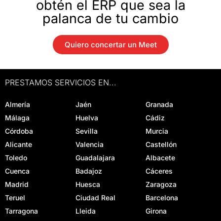
obtén el ERP que sea la
palanca de tu cambio
Quiero concertar un Meet
PRESTAMOS SERVICIOS EN...
Almería
Jaén
Granada
Málaga
Huelva
Cádiz
Córdoba
Sevilla
Murcia
Alicante
Valencia
Castellón
Toledo
Guadalajara
Albacete
Cuenca
Badajoz
Cáceres
Madrid
Huesca
Zaragoza
Teruel
Ciudad Real
Barcelona
Tarragona
Lleida
Girona