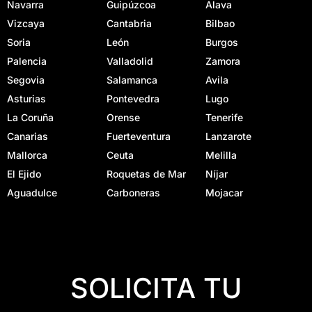
Navarra
Guipúzcoa
Alava
Vizcaya
Cantabria
Bilbao
Soria
León
Burgos
Palencia
Valladolid
Zamora
Segovia
Salamanca
Avila
Asturias
Pontevedra
Lugo
La Coruña
Orense
Tenerife
Canarias
Fuerteventura
Lanzarote
Mallorca
Ceuta
Melilla
El Ejido
Roquetas de Mar
Níjar
Aguadulce
Carboneras
Mojacar
SOLICITA TU