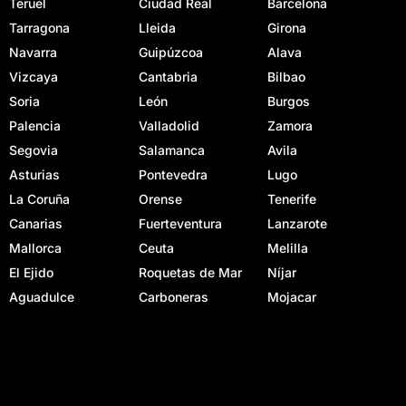
Teruel
Ciudad Real
Barcelona
Tarragona
Lleida
Girona
Navarra
Guipúzcoa
Alava
Vizcaya
Cantabria
Bilbao
Soria
León
Burgos
Palencia
Valladolid
Zamora
Segovia
Salamanca
Avila
Asturias
Pontevedra
Lugo
La Coruña
Orense
Tenerife
Canarias
Fuerteventura
Lanzarote
Mallorca
Ceuta
Melilla
El Ejido
Roquetas de Mar
Níjar
Aguadulce
Carboneras
Mojacar