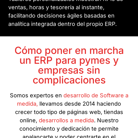
ventas, horas y tesorería al instante,
facilitando decisiones ágiles basadas en
analítica integrada dentro del propio ERP.
Cómo poner en marcha
un ERP para pymes y
empresas sin
complicaciones
Somos expertos en
desarrollo de Software a
medida,
llevamos desde 2014 haciendo
crecer todo tipo de páginas web, tiendas
online,
desarrollos a medida
. Nuestro
conocimiento y dedicación te permite
apalancarte y poder centrarte en el