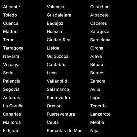
Alicante
Valencia
Castellón
Toledo
Guadalajara
Albacete
Cuenca
Badajoz
Cáceres
Madrid
Huesca
Zaragoza
Teruel
Ciudad Real
Barcelona
Tarragona
Lleida
Girona
Navarra
Guipúzcoa
Alava
Vizcaya
Cantabria
Bilbao
Soria
León
Burgos
Palencia
Valladolid
Zamora
Segovia
Salamanca
Avila
Asturias
Pontevedra
Lugo
La Coruña
Orense
Tenerife
Canarias
Fuerteventura
Lanzarote
Mallorca
Ceuta
Melilla
El Ejido
Roquetas de Mar
Níjar