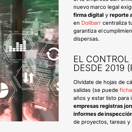
nuevo marco legal exi
firma digital
y
reporte 
en
Dolibarr
centraliza t
garantiza el cumplimie
dispersas.
EL CONTROL 
DESDE 2019 (
Olvídate de hojas de cá
salidas (se puede
fich
años y estar listo para
empresas registras jor
informes de inspección
de proyectos, tareas y