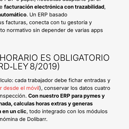
ge
facturación electrónica con trazabilidad
,
automático
. Un ERP basado
us facturas, conecta con tu gestoría y
nto normativo sin depender de varias apps
HORARIO ES OBLIGATORIO
RD‑LEY 8/2019)
lculo: cada trabajador debe fichar entradas y
ar desde el móvil
), conservar los datos cuatro
 inspección.
Con nuestro ERP para pymes y
nada, calculas horas extras y generas
 en un clic
, todo integrado con los módulos
 nómina de Dolibarr.