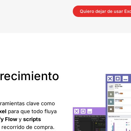
Quiero dejar de usar Ex
crecimiento
rramientas clave como
xel
para que todo fluya
fy Flow
y
scripts
l recorrido de compra.