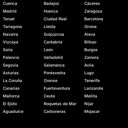
Cuenca
Badajoz
Cáceres
Madrid
Huesca
Zaragoza
Teruel
Ciudad Real
Barcelona
Tarragona
Lleida
Girona
Navarra
Guipúzcoa
Alava
Vizcaya
Cantabria
Bilbao
Soria
León
Burgos
Palencia
Valladolid
Zamora
Segovia
Salamanca
Avila
Asturias
Pontevedra
Lugo
La Coruña
Orense
Tenerife
Canarias
Fuerteventura
Lanzarote
Mallorca
Ceuta
Melilla
El Ejido
Roquetas de Mar
Níjar
Aguadulce
Carboneras
Mojacar