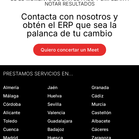
NOTAR RESULTADOS
Contacta con nosotros y
obtén el ERP que sea la
palanca de tu cambio
Quiero concertar un Meet
PRESTAMOS SERVICIOS EN...
Almería
Jaén
Granada
Málaga
Huelva
Cádiz
Córdoba
Sevilla
Murcia
Alicante
Valencia
Castellón
Toledo
Guadalajara
Albacete
Cuenca
Badajoz
Cáceres
Madrid
Huesca
Zaragoza