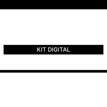
© Copyright 2014 - 2026 | SURáTICA
SOFTWARE S.L.
KIT DIGITAL
Política de privacidad
Aviso Legal
Política de cookies