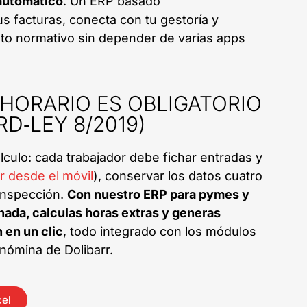
automático
. Un ERP basado
us facturas, conecta con tu gestoría y
nto normativo sin depender de varias apps
 HORARIO ES OBLIGATORIO
RD‑LEY 8/2019)
lculo: cada trabajador debe fichar entradas y
ar desde el móvil
), conservar los datos cuatro
 inspección.
Con nuestro ERP para pymes y
nada, calculas horas extras y generas
 en un clic
, todo integrado con los módulos
 nómina de Dolibarr.
cel