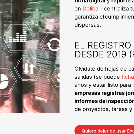
firma digital
y
reporte 
en
Dolibarr
centraliza t
garantiza el cumplimie
dispersas.
EL REGISTRO
DESDE 2019 (
Olvídate de hojas de cá
salidas (se puede
fich
años y estar listo para
empresas registras jor
informes de inspección
de proyectos, tareas y
Quiero dejar de usar Ex