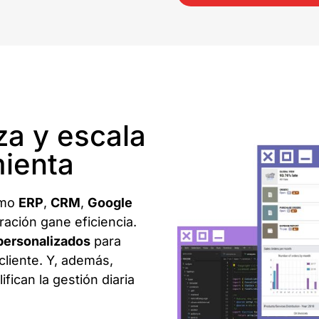
za y escala
mienta
omo
ERP
,
CRM
,
Google
ación gane eficiencia.
 personalizados
para
cliente. Y, además,
fican la gestión diaria