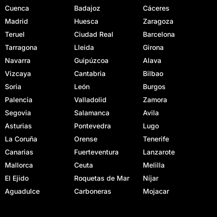
Cuenca
Badajoz
Cáceres
Madrid
Huesca
Zaragoza
Teruel
Ciudad Real
Barcelona
Tarragona
Lleida
Girona
Navarra
Guipúzcoa
Alava
Vizcaya
Cantabria
Bilbao
Soria
León
Burgos
Palencia
Valladolid
Zamora
Segovia
Salamanca
Avila
Asturias
Pontevedra
Lugo
La Coruña
Orense
Tenerife
Canarias
Fuerteventura
Lanzarote
Mallorca
Ceuta
Melilla
El Ejido
Roquetas de Mar
Níjar
Aguadulce
Carboneras
Mojacar