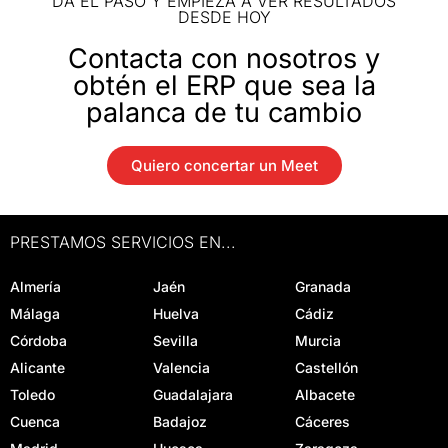
DA EL PASO Y EMPIEZA A VER RESULTADOS
DESDE HOY
Contacta con nosotros y
obtén el ERP que sea la
palanca de tu cambio
Quiero concertar un Meet
PRESTAMOS SERVICIOS EN...
Almería
Jaén
Granada
Málaga
Huelva
Cádiz
Córdoba
Sevilla
Murcia
Alicante
Valencia
Castellón
Toledo
Guadalajara
Albacete
Cuenca
Badajoz
Cáceres