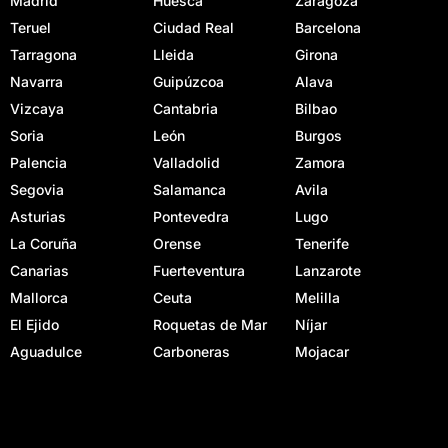
Madrid
Huesca
Zaragoza
Teruel
Ciudad Real
Barcelona
Tarragona
Lleida
Girona
Navarra
Guipúzcoa
Alava
Vizcaya
Cantabria
Bilbao
Soria
León
Burgos
Palencia
Valladolid
Zamora
Segovia
Salamanca
Avila
Asturias
Pontevedra
Lugo
La Coruña
Orense
Tenerife
Canarias
Fuerteventura
Lanzarote
Mallorca
Ceuta
Melilla
El Ejido
Roquetas de Mar
Níjar
Aguadulce
Carboneras
Mojacar